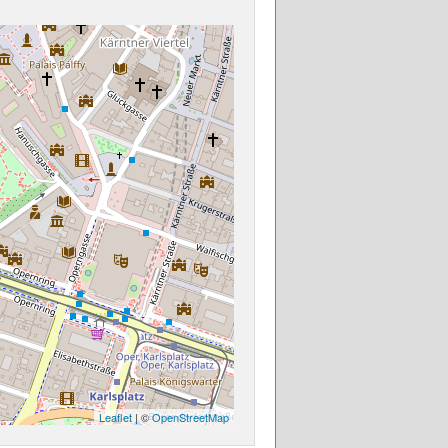
Leaflet
| ©
OpenStreetMap