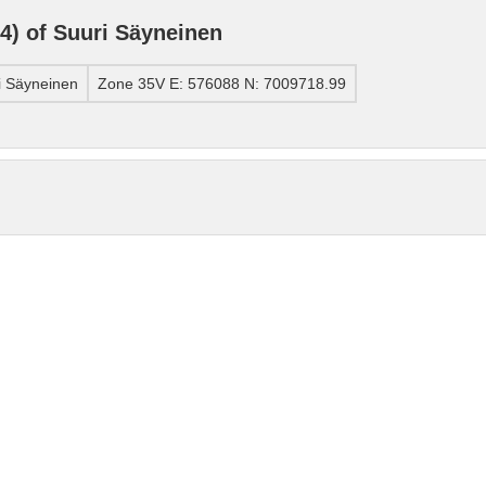
) of Suuri Säyneinen
i Säyneinen
Zone 35V E: 576088 N: 7009718.99