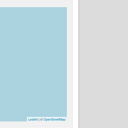
Leaflet
| ©
OpenStreetMap