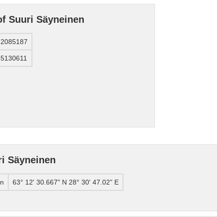
of Suuri Säyneinen
.2085187
.5130611
ri Säyneinen
en
63° 12' 30.667" N 28° 30' 47.02" E