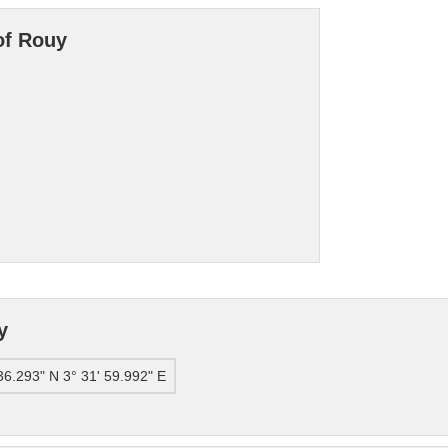
of Rouy
y
36.293" N 3° 31' 59.992" E