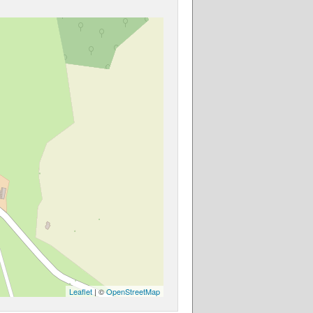
Leaflet
| ©
OpenStreetMap