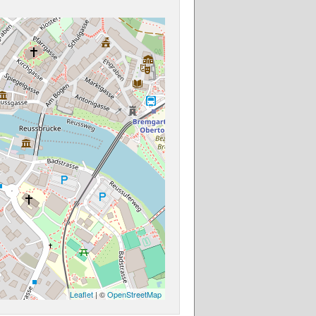
Leaflet
| ©
OpenStreetMap