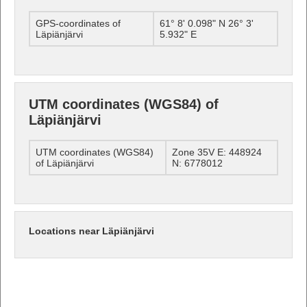
GPS-coordinates of
61° 8' 0.098" N 26° 3'
Läpiänjärvi
5.932" E
UTM coordinates (WGS84) of
Läpiänjärvi
UTM coordinates (WGS84)
Zone 35V E: 448924
of Läpiänjärvi
N: 6778012
Locations near Läpiänjärvi