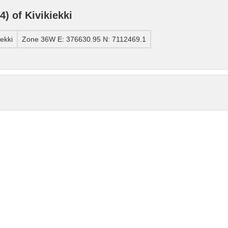
 of Kivikiekki
ekki
Zone 36W E: 376630.95 N: 7112469.1