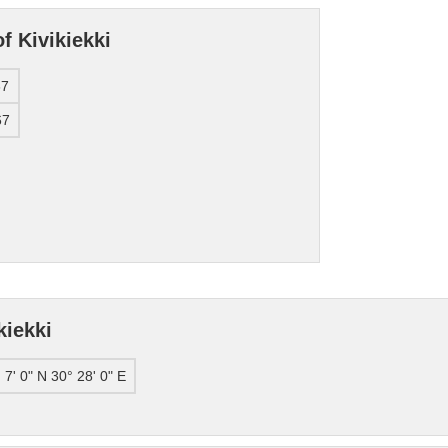
f Kivikiekki
67
67
kiekki
 7' 0" N 30° 28' 0" E