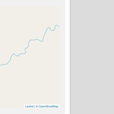
Leaflet
| ©
OpenStreetMap