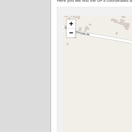
Here you will find the GPS coordinate
+
−