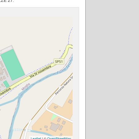
ZZE 27.
Leaflet
| ©
OpenStreetMap