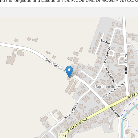
s and the longitude and latitude of ITALIA COMUNE DI MOGLIA VIA COA