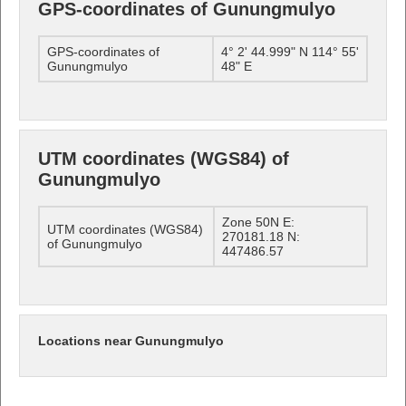
GPS-coordinates of Gunungmulyo
GPS-coordinates of
4° 2' 44.999" N 114° 55'
Gunungmulyo
48" E
UTM coordinates (WGS84) of
Gunungmulyo
Zone 50N E:
UTM coordinates (WGS84)
270181.18 N:
of Gunungmulyo
447486.57
Locations near Gunungmulyo