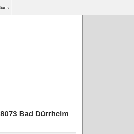
tions
 78073 Bad Dürrheim
.