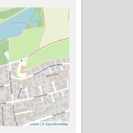
Leaflet
| ©
OpenStreetMap