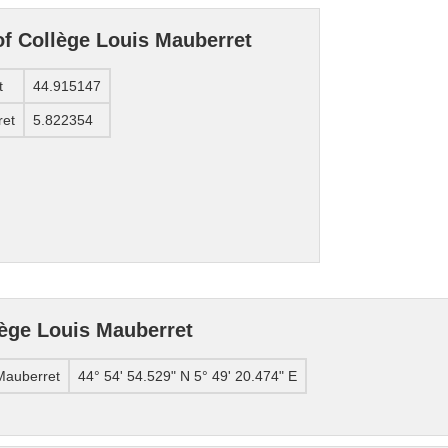
of Collège Louis Mauberret
t
44.915147
ret
5.822354
ège Louis Mauberret
Mauberret
44° 54' 54.529" N 5° 49' 20.474" E