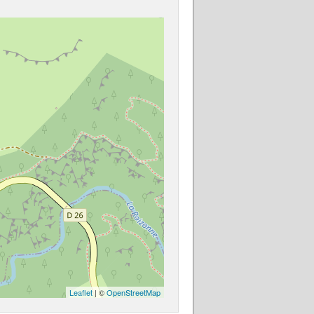
Leaflet
| ©
OpenStreetMap