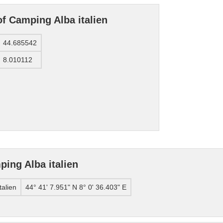
of Camping Alba italien
44.685542
8.010112
ing Alba italien
talien
44° 41' 7.951" N 8° 0' 36.403" E