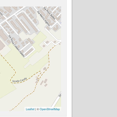
Leaflet
| ©
OpenStreetMap