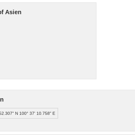
of Asien
en
 52.307" N 100° 37' 10.758" E