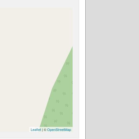
Leaflet
| ©
OpenStreetMap