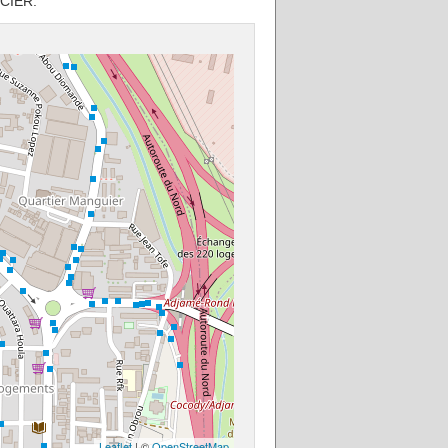
ICIER.
Leaflet
| ©
OpenStreetMap