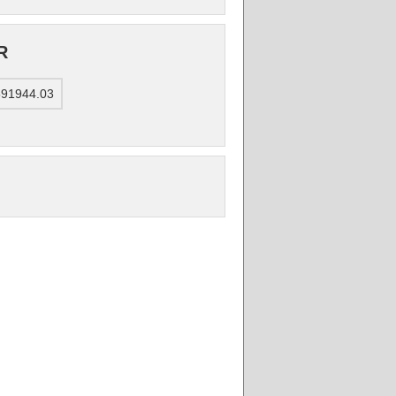
R
591944.03