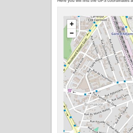
Here you will find the GPS coordinat
+
−