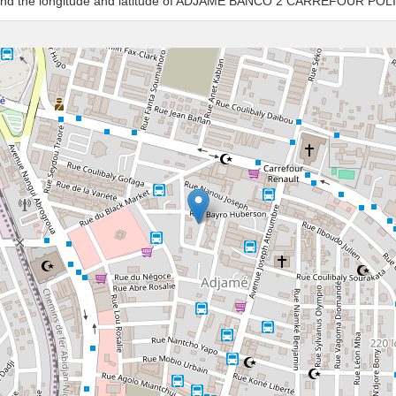
es and the longitude and latitude of ADJAME BANCO 2 CARREFOUR POL