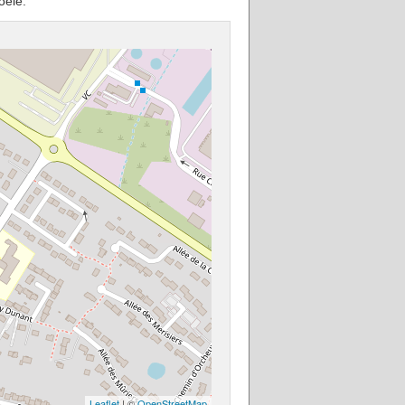
oele.
Leaflet
| ©
OpenStreetMap