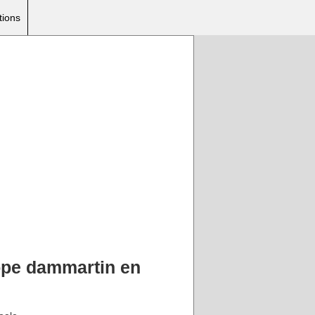
tions
rope dammartin en