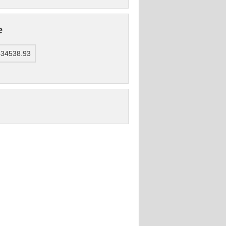
e
434538.93