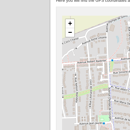
Here you will find the GPS coordinates 
+
−