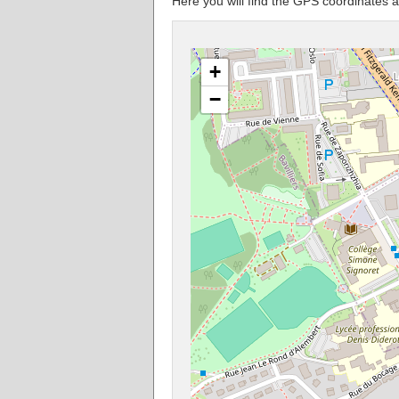
Here you will find the GPS coordinates 
+
−