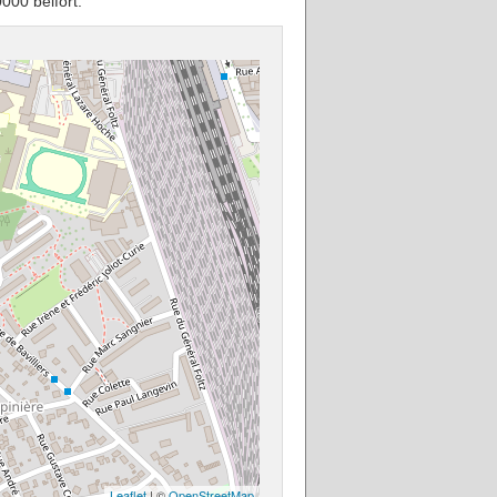
000 belfort.
Leaflet
| ©
OpenStreetMap