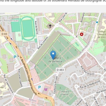
and the longitude and latitude of 38 boulevard Renaud de bourgogne 90