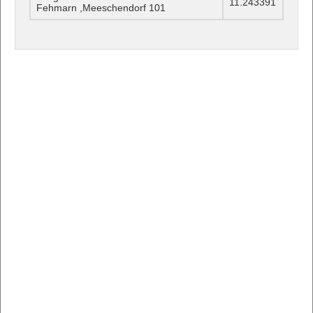
11.243391
Fehmarn ,Meeschendorf 101