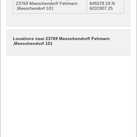
23769 Meeschendorf/ Fehmarn
645578.19 N:
,Meeschendorf 101
6031907.25
Locations near 23769 Meeschendorf/ Fehmarn
,Meeschendorf 101