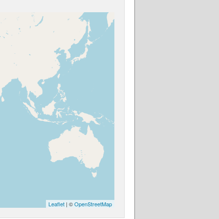
Leaflet
| ©
OpenStreetMap